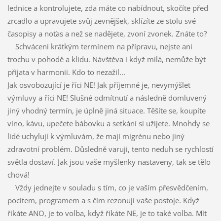
lednice a kontrolujete, zda máte co nabídnout, skočíte před
zrcadlo a upravujete svůj zevnějšek, sklízíte ze stolu své
časopisy a noťas a než se nadějete, zvoní zvonek. Znáte to?
Schváceni krátkým termínem na přípravu, nejste ani
trochu v pohodě a klidu. Návštěva i když milá, nemůže být
přijata v harmonii. Kdo to nezažil...
Jak osvobozující je říci NE!
Jak příjemné je, nevymýšlet
výmluvy a říci NE!
Slušné odmítnutí a následně domluvený
jiný vhodný termín, je úplně jiná situace. Těšíte se, koupíte
víno, kávu, upečete bábovku a setkání si užijete.
Mnohdy se
lidé uchylují k výmluvám, že mají migrénu nebo jiný
zdravotní problém. Důsledně varuji, tento neduh se rychlostí
světla dostaví. Jak jsou vaše myšlenky nastaveny, tak se tělo
chová!
Vždy jednejte v souladu s tím, co je vaším přesvědčením,
pocitem, programem a s čím rezonují vaše postoje.
Když
říkáte ANO, je to volba, když říkáte NE, je to také volba. Mít