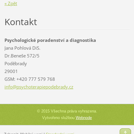
« Zpět
Kontakt
Psychologické poradenství a diagnostika
Jana Pohlová DiS.
Dr.Beneše 572/5
Poděbrady
29001
GSM: +420 777 579 768
info@psy
choterap
iepodebr
ady.cz
© 2015 Všechna práva vyhrazena.
Vytvořeno službou
Webnode