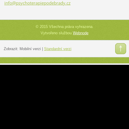
info@psy
choterap
iepodebr
ady.cz
© 2015 Všechna práva vyhrazena.
Vytvořeno službou
Webnode
Zobrazit:
Mobilní verzi
|
Standardní verzi