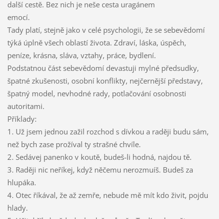
další cestě. Bez nich je neše cesta uragánem
emocí.
Tady platí, stejně jako v celé psychologii, že se sebevědomí
týká úplně všech oblastí života. Zdraví, láska, úspěch,
peníze, krásna, sláva, vztahy, práce, bydlení.
Podstatnou část sebevědomí devastuji mylné předsudky,
špatné zkušenosti, osobní konflikty, nejčernější představy,
špatný model, nevhodné rady, potlačování osobnosti
autoritami.
Příklady:
1. Už jsem jednou zažil rozchod s dívkou a raději budu sám,
než bych zase prožíval ty strašné chvíle.
2. Sedávej panenko v koutě, budeš-li hodná, najdou tě.
3. Raději nic neříkej, když něčemu nerozmuíš. Budeš za
hlupáka.
4. Otec říkával, že až zemře, nebude mě mít kdo živit, pojdu
hlady.