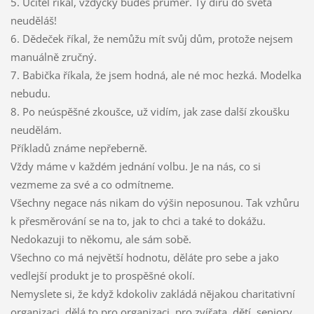
5. Učitel říkal, vždycky budeš průměr. Ty díru do světa
neuděláš!
6. Dědeček říkal, že nemůžu mít svůj dům, protože nejsem
manuálně zručný.
7. Babička říkala, že jsem hodná, ale né moc hezká. Modelka
nebudu.
8. Po neúspěšné zkoušce, už vidím, jak zase další zkoušku
neudělám.
Příkladů známe nepřeberně.
Vždy máme v každém jednání volbu. Je na nás, co si
vezmeme za své a co odmítneme.
Všechny negace nás nikam do výšin neposunou. Tak vzhůru
k přesměrování se na to, jak to chci a také to dokážu.
Nedokazuji to někomu, ale sám sobě.
Všechno co má největší hodnotu, děláte pro sebe a jako
vedlejší produkt je to prospěšné okolí.
Nemyslete si, že když kdokoliv zakládá nějakou charitativní
organizaci, dělá to pro organizaci, pro zvířata, dětí, seniory.