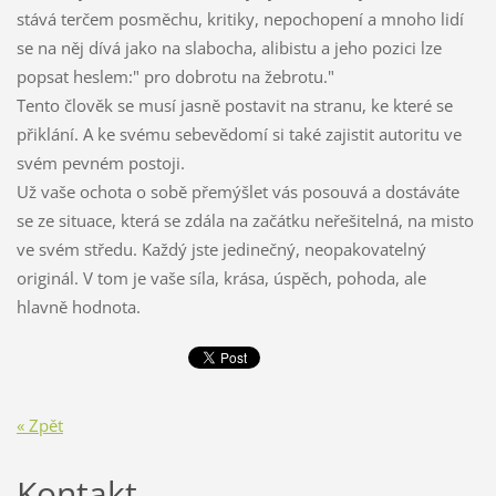
stává terčem posměchu, kritiky, nepochopení a mnoho lidí
se na něj dívá jako na slabocha, alibistu a jeho pozici lze
popsat heslem:" pro dobrotu na žebrotu."
Tento člověk se musí jasně postavit na stranu, ke které se
přiklání. A ke svému sebevědomí si také zajistit autoritu ve
svém pevném postoji.
Už vaše ochota o sobě přemýšlet vás posouvá a dostáváte
se ze situace, která se zdála na začátku neřešitelná, na misto
ve svém středu. Každý jste jedinečný, neopakovatelný
originál. V tom je vaše síla, krása, úspěch, pohoda, ale
hlavně hodnota.
« Zpět
Kontakt