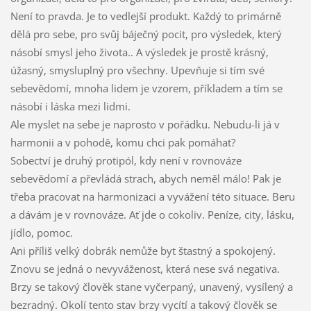
Není to pravda. Je to vedlejší produkt. Každý to primárně
dělá pro sebe, pro svůj báječný pocit, pro výsledek, který
násobí smysl jeho života.. A výsledek je prostě krásný,
úžasný, smysluplný pro všechny. Upevňuje si tím své
sebevědomí, mnoha lidem je vzorem, příkladem a tím se
násobí i láska mezi lidmi.
Ale myslet na sebe je naprosto v pořádku. Nebudu-li já v
harmonii a v pohodě, komu chci pak pomáhat?
Sobectví je druhý protipól, kdy není v rovnováze
sebevědomí a převládá strach, abych neměl málo! Pak je
třeba pracovat na harmonizaci a vyvážení této situace. Beru
a dávám je v rovnováze. Ať jde o cokoliv. Peníze, city, lásku,
jídlo, pomoc.
Ani příliš velký dobrák nemůže byt štastný a spokojený.
Znovu se jedná o nevyváženost, která nese svá negativa.
Brzy se takový člověk stane vyčerpaný, unavený, vysílený a
bezradný. Okolí tento stav brzy vycítí a takový člověk se